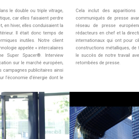
dans le double ou triple vitrage,
Cela inclut des apparition
ique, car elles faisaient perdre
communiqués de presse avant
t, en hiver, elles conduisaient la
réseau de presse européenn
ntérieur. Il était donc temps de
rédacteurs en chef et la direct
miques inutiles. Notre client
internationaux qui ont pour ci
hnologie appelée « intercalaires
constructions métalliques, de
 Super Spacer®. Interview
le succès de notre travail av
cation sur le marché européen,
retombées de presse.
les campagnes publicitaires ainsi
ur l’économie d’énergie dont le