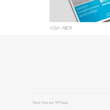
ASSA ABLOY
Thème Ashe par
WP Royal
.