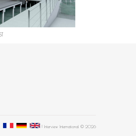
ST
Interview International © 2026